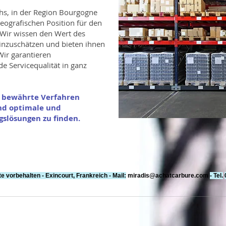
hs, in der Region Bourgogne
geografischen Position für den
 Wir wissen den Wert des
einzuschätzen und bieten ihnen
 Wir garantieren
e Servicequalität in ganz
m bewährte Verfahren
und optimale und
gslösungen zu finden.
e vorbehalten - Exincourt, Frankreich - Mail:
miradis@achatcarbure.com
- Tel.