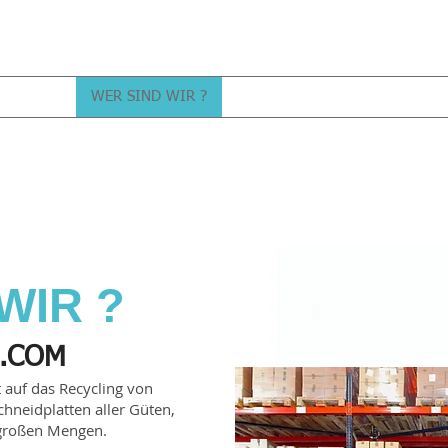
HEIMAT
WER SIND WIR ?
SIMULATOR
SIMULATOR
WIR ?
.COM
auf das Recycling von
hneidplatten aller Güten,
r großen Mengen.